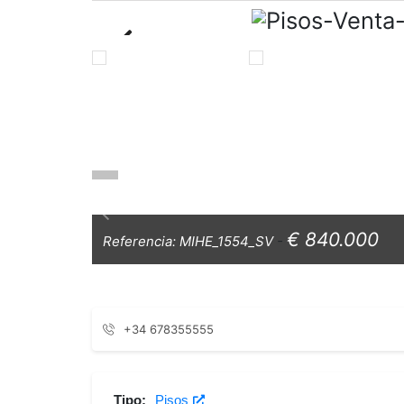
Previous
€ 840.000
Referencia:
MIHE_1554_SV
-
+34 678355555
Tipo:
Pisos