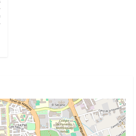
a
e
u
e