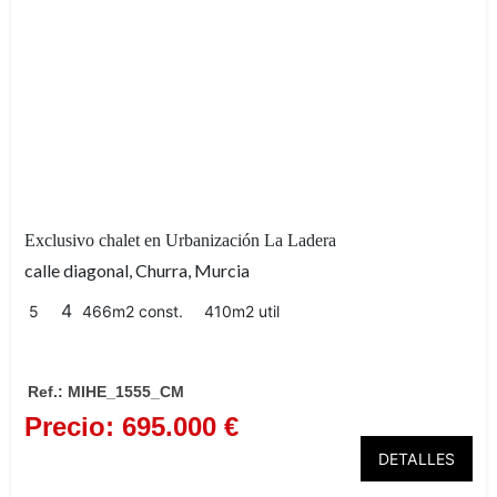
2 dormito
Exclusivo chalet en Urbanización La Ladera
aproximadamente 50 m²
calle diagonal, Churra, Murcia
4
5
466m2 const.
410m2 util
terraza 
Ref.: MIHE_1555_CM
Precio: 695.000 €
posibilidades
DETALLES