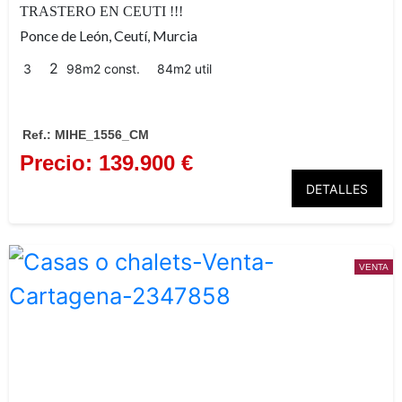
TRASTERO EN CEUTI !!!
Ponce de León, Ceutí, Murcia
2
3
98m2 const.
84m2 util
Ref.: MIHE_1556_CM
Precio: 139.900 €
DETALLES
EN LA FOTOGRAFIAS PUEDE
VENTA
RECREACION DE COMO QUE
VIVIENDA TOTALMENTE RE
AMUEBLADA