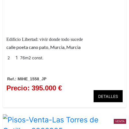
Edificio Libertad: vivir donde todo sucede
calle poeta cano pato, Murcia, Murcia
1
2
76m2 const.
Ref.: MIHE_1558_JP
Precio: 395.000 €
DETALLES
Calle Cano Pato
dos
dormitorios
un cuarto de
VENTA
baño