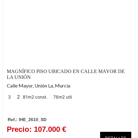
magnífico piso en venta ubicado 
Mayor de La Unión
MAGNÍFICO PISO UBICADO EN CALLE MAYOR DE
LA UNIÓN
Calle Mayor, Unión La, Murcia
2
3
81m2 const.
76m2 util
Ref.: IHE_2610_SD
Precio: 107.000 €