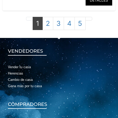
DETALLES
1
2
3
4
5
LUMINOSIDAD
VENDEDORES
IMPRESIONANTE
Vender tu casa
Herencias
Cambio de casa
Gana más por tu casa
lista
para entrar a vivir
COMPRADORES
El Algar