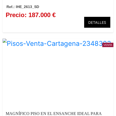
Ref.: IHE_2613_SD
Precio: 187.000 €
DETALLES
Casas como esta, con jardín, te
ubicación y un precio tan atra
VENTA
muy poco en el mercado. Ven a 
descubre todo lo que puede ofrec
EN LA FOTOGRAFIAS PUEDE
RECREACION DE COMO QUE
VIVIENDA TOTALMENTE RE
AMUEBLADA
MAGNÍFICO PISO EN EL ENSANCHE IDEAL PARA