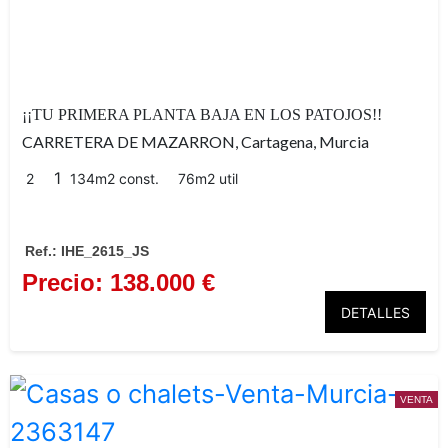
¡¡TU PRIMERA PLANTA BAJA EN LOS PATOJOS!!
CARRETERA DE MAZARRON, Cartagena, Murcia
1
2
134m2 const.
76m2 util
Patojos
Ref.: IHE_2615_JS
Precio: 138.000 €
La Vaguada
DETALLES
Cartagena
VENTA