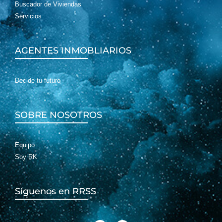
Buscador de Viviendas
Servicios
AGENTES INMOBLIARIOS
Decide tu futuro
SOBRE NOSOTROS
15 minutos de
Equipo
Soy RK
Cartagena
10 minutos de las
playas del Mar Menor
Síguenos en RRSS
F
I