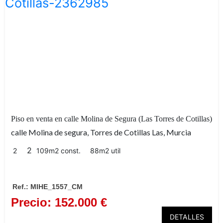
vistas a la Plaza Díez de
Revenga
Piso en venta en calle Molina de Segura (Las Torres de Cotillas)
calle Molina de segura, Torres de Cotillas Las, Murcia
2
2
109m2 const.
88m2 util
aire
Ref.: MIHE_1557_CM
Precio: 152.000 €
acondicionado centralizado
DETALLES