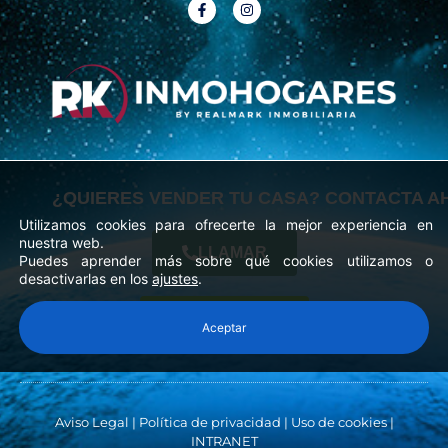
a
n
c
s
e
t
b
a
o
g
o
r
k
a
-
m
f
¿QUIERES VENDER TU CASA? CONTACTA A
Utilizamos cookies para ofrecerte la mejor experiencia en
nuestra web.
LLAMAR
Puedes aprender más sobre qué cookies utilizamos o
Porque hay casas... y luego
desactivarlas en los
ajustes
.
están las que hacen que quieras
WHATSAPP
Aceptar
quedarte a vivir desde el primer
momento.
Aviso Legal
|
Política de privacidad
|
Uso de cookies
|
INTRANET