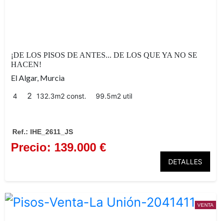
El Algar
132 m²
construidos
4 amplios
¡DE LOS PISOS DE ANTES... DE LOS QUE YA NO SE
HACEN!
dormitorios
El Algar, Murcia
2
4
132.3m2 const.
99.5m2 util
Ref.: IHE_2611_JS
Precio: 139.000 €
DETALLES
VENTA