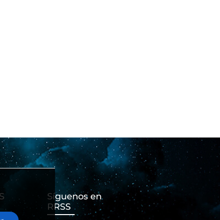
S
Síguenos en
RRSS