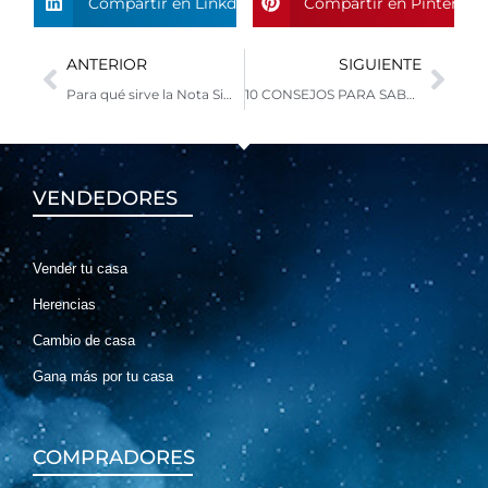
Compartir en Linkdin
Compartir en Pinterest
Ant
Sig
ANTERIOR
SIGUIENTE
Para qué sirve la Nota Simple
10 CONSEJOS PARA SABER CÓMO VENDER TU CASA
VENDEDORES
Vender tu casa
Herencias
Cambio de casa
Gana más por tu casa
COMPRADORES