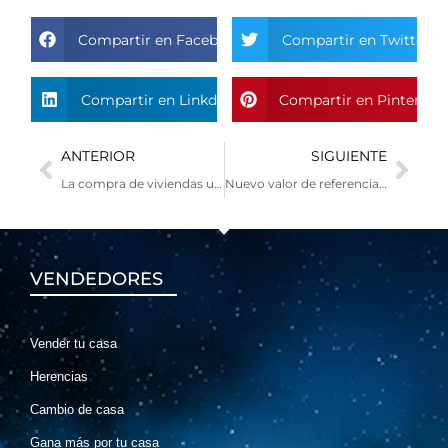
Compartir en Facebook
Compartir en Twitter
Compartir en Linkdin
Compartir en Pinterest
Ant
Sig
ANTERIOR
SIGUIENTE
La compra de viviendas un valor refugio
Nuevo valor de referencia catastral: ¿cómo es y funciona?
VENDEDORES
Vender tu casa
Herencias
Cambio de casa
Gana más por tu casa