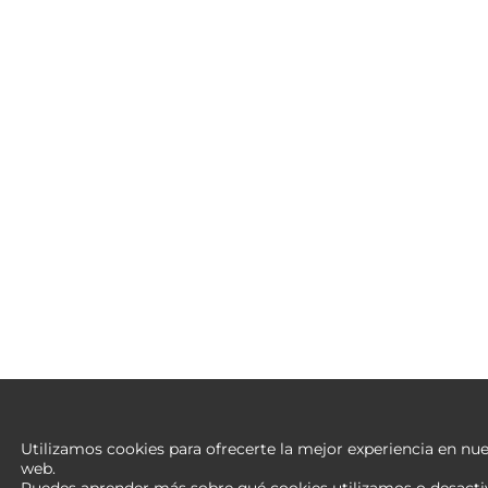
Utilizamos cookies para ofrecerte la mejor experiencia en nue
web.
Puedes aprender más sobre qué cookies utilizamos o desacti