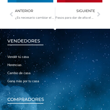
Ant
Sig
ANTERIOR
SIGUIENTE
¿Es necesario cambiar el titular de la luz tras comprar o alquilar una vivienda?
Pasos para dar de alta el gas natural en tu nuevo hogar
VENDEDORES
Vender tu casa
Herencias
Cambio de casa
Gana más por tu casa
COMPRADORES